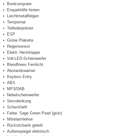
Bordcomputer
Einparkhilfe hinten
Leichtmetallfelgen
Tempomat
Teillederpolster
ESP
Grüne Plakette
Regensensor
Elektr. Heckklappe
Voll-LED-Scheinwerfer
Blendfreies Fernlicht
Abstandswarner
Keyless Entry
ABS
MP3/DAB
Nebelscheinwerfer
Servolenkung
Scheckheft
Farbe: Sage Green Pearl (grün)
Mittelarmlehne
Rücksitzbank geteilt
Außenspiegel elektrisch