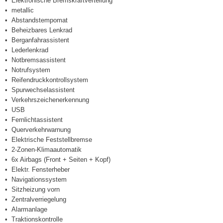
Elektronische Bremskraftverteilung
metallic
Abstandstempomat
Beheizbares Lenkrad
Berganfahrassistent
Lederlenkrad
Notbremsassistent
Notrufsystem
Reifendruckkontrollsystem
Spurwechselassistent
Verkehrszeichenerkennung
USB
Fernlichtassistent
Querverkehrwarnung
Elektrische Feststellbremse
2-Zonen-Klimaautomatik
6x Airbags (Front + Seiten + Kopf)
Elektr. Fensterheber
Navigationssystem
Sitzheizung vorn
Zentralverriegelung
Alarmanlage
Traktionskontrolle