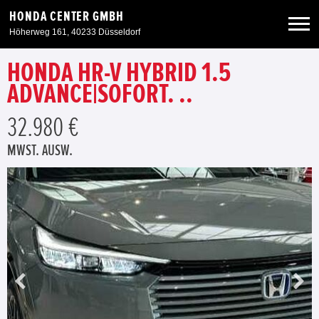
HONDA CENTER GMBH
Höherweg 161, 40233 Düsseldorf
HONDA HR-V HYBRID 1.5
Neuwagen
ADVANCE|SOFORT. ..
Gebrauchtwagen
32.980 €
MWST. AUSW.
Angebote
Service & Zubehör
Unser Autohaus