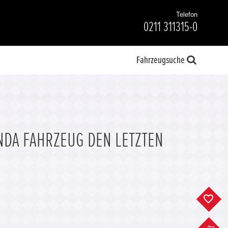
Telefon
0211 311315-0
Fahrzeugsuche
NDA FAHRZEUG DEN LETZTEN
F