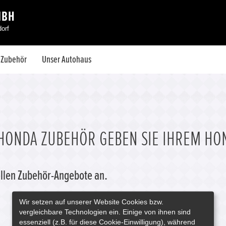
MBH
orf
& Zubehör
Unser Autohaus
HONDA ZUBEHÖR GEBEN SIE IHREM HO
uellen Zubehör-Angebote an.
Wir setzen auf unserer Website Cookies bzw.
vergleichbare Technologien ein. Einige von ihnen sind
essenziell (z.B. für diese Cookie-Einwilligung), während