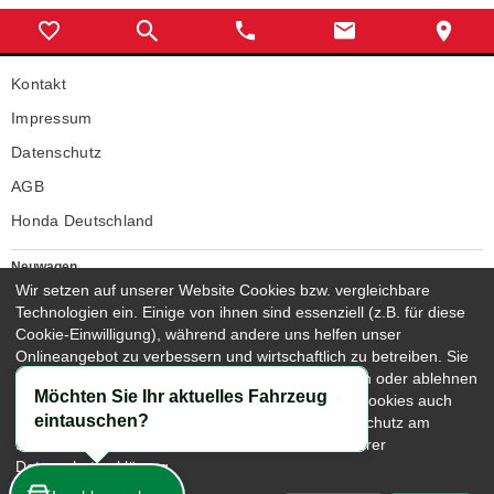
Kontakt
Impressum
Datenschutz
AGB
Honda Deutschland
Neuwagen
Honda Neuwagen
Wir setzen auf unserer Website Cookies bzw. vergleichbare
Technologien ein. Einige von ihnen sind essenziell (z.B. für diese
Gebrauchtwagen
Cookie-Einwilligung), während andere uns helfen unser
Honda Gebrauchtwagen
Onlineangebot zu verbessern und wirtschaftlich zu betreiben. Sie
Honda Vorführwagen
können die nicht-notwendigen Cookies akzeptieren oder ablehnen
Gesamtbestand
Möchten Sie Ihr aktuelles Fahrzeug
sowie diese Einstellungen jederzeit aufrufen und Cookies auch
Schließen
eintauschen?
nachträglich jederzeit abwählen, z.B. unter Datenschutz am
NEUWAGENMODELLE
Seitenende. Nähere Hinweise erhalten Sie in unserer
HONDA JAZZ E:HEV
HONDA CIVIC E:HEV
Datenschutzerklärung.
HONDA PRELUDE E:HEV
HONDA HR-V E:HEV