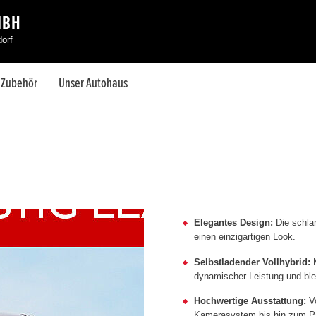
MBH
orf
& Zubehör
Unser Autohaus
Elegantes Design:
Die schla
einen einzigartigen Look.
Selbstladender Vollhybrid:
M
dynamischer Leistung und blei
Hochwertige Ausstattung:
Vo
Kamerasystem bis hin zum Pa