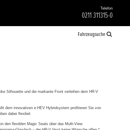
Telefon
0211 311315-0
Fahrzeugsuche
nke Silhouette und die markante Front verleihen dem HR-V
it dem innovativen e:HEV Hybridsystem profitieren Sie von
ben dabei flexibel.
n den flexiblen Magic Seats über das Multi-View
norama-Glasdach – der HR-V lässt keine Wünsche offen.*