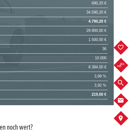
690,20 €
34.590,20 €
4.790,20 €
29.800,00 €
1.500,00 €
F
36
10.000
F
9.384,00 €
3,99 %
F
3,92 %
219,00 €
K
A
gen noch wert?