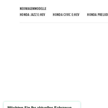
NEUWAGENMODELLE
HONDA JAZZ E:HEV
HONDA CIVIC E:HEV
HONDA PRELUD
Möchten Sie Ihr aktuelles Fahrzeug