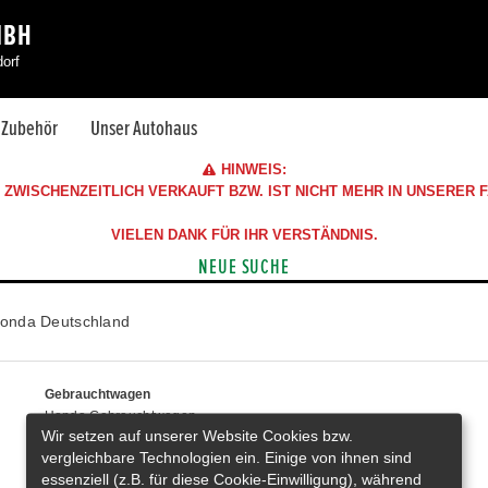
MBH
orf
& Zubehör
Unser Autohaus
HINWEIS:
ZWISCHENZEITLICH VERKAUFT BZW. IST NICHT MEHR IN UNSERER
VIELEN DANK FÜR IHR VERSTÄNDNIS.
NEUE SUCHE
onda Deutschland
Gebrauchtwagen
Honda Gebrauchtwagen
Wir setzen auf unserer Website Cookies bzw.
Honda Vorführwagen
vergleichbare Technologien ein. Einige von ihnen sind
Gesamtbestand
essenziell (z.B. für diese Cookie-Einwilligung), während