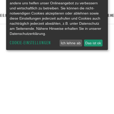
andere uns helfen unser Onlineangebot zu verbessern
und wirtschaftlich zu betreiben. Sie können die nicht-
notwendigen Cookies akzeptieren oder ablehnen sowie
E E:HEV
HONDA HR-V E:HEV
HONDA ZR-V E:HEV
HONDA CR-V E:HE
diese Einstellungen jederzeit aufrufen und Cookies auch
nachträglich jederzeit abwählen, z.B. unter Datenschutz
am Seitenende. Nähere Hinweise erhalten Sie in unserer
Datenschutzerklärung.
COOKIE-EINSTELLUNGEN
Ich lehne ab
Das ist ok