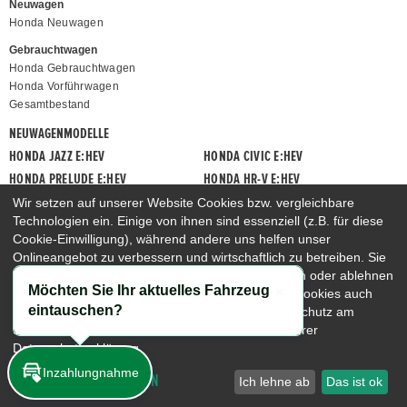
Neuwagen
Honda Neuwagen
Gebrauchtwagen
Honda Gebrauchtwagen
Honda Vorführwagen
Gesamtbestand
NEUWAGENMODELLE
HONDA JAZZ E:HEV
HONDA CIVIC E:HEV
HONDA PRELUDE E:HEV
HONDA HR-V E:HEV
HONDA ZR-V E:HEV
HONDA CR-V E:HEV & E:PHEV
Wir setzen auf unserer Website Cookies bzw. vergleichbare
Technologien ein. Einige von ihnen sind essenziell (z.B. für diese
Cookie-Einwilligung), während andere uns helfen unser
Onlineangebot zu verbessern und wirtschaftlich zu betreiben. Sie
können die nicht-notwendigen Cookies akzeptieren oder ablehnen
Möchten Sie Ihr aktuelles Fahrzeug
sowie diese Einstellungen jederzeit aufrufen und Cookies auch
Schließen
eintauschen?
nachträglich jederzeit abwählen, z.B. unter Datenschutz am
Seitenende. Nähere Hinweise erhalten Sie in unserer
Datenschutzerklärung.
Inzahlungnahme
COOKIE-EINSTELLUNGEN
Ich lehne ab
Das ist ok