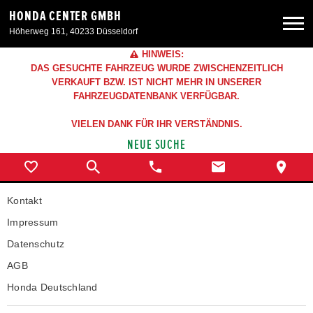
HONDA CENTER GMBH
Höherweg 161, 40233 Düsseldorf
HINWEIS:
Neuwagen
DAS GESUCHTE FAHRZEUG WURDE ZWISCHENZEITLICH
VERKAUFT BZW. IST NICHT MEHR IN UNSERER
FAHRZEUGDATENBANK VERFÜGBAR.
Gebrauchtwagen
VIELEN DANK FÜR IHR VERSTÄNDNIS.
NEUE SUCHE
Angebote
Service & Zubehör
Kontakt
Impressum
Unser Autohaus
Datenschutz
AGB
Honda Deutschland